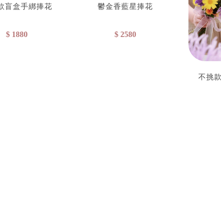
款盲盒手綁捧花
鬱金香藍星捧花
$ 1880
$ 2580
不挑