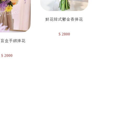
鮮花韓式鬱金香捧花
$ 2800
款盲盒手綁捧花
$ 2000