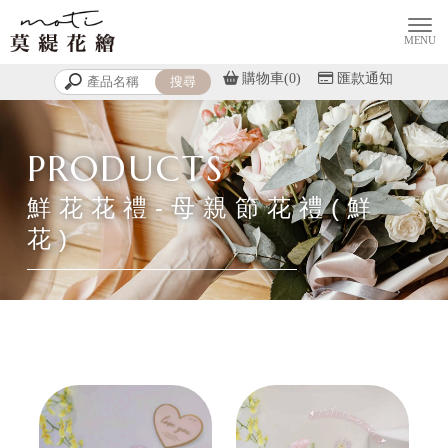
購物車(0)
匯款通知
鮮花花禮-母親節花禮(鮮
花)