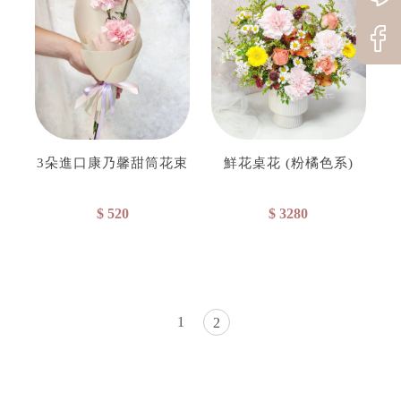
3朵進口康乃馨甜筒花束
鮮花桌花 (粉橘色系)
$ 520
$ 3280
1
2