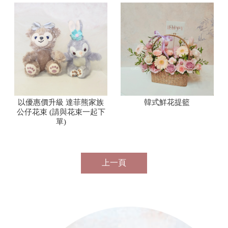
以優惠價升級 達菲熊家族
韓式鮮花提籃
公仔花束 (請與花束一起下
單)
上一頁