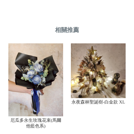
永夜森林聖誕樹-白金款 XL
厄瓜多永生玫瑰花束(馬爾
他藍色系)