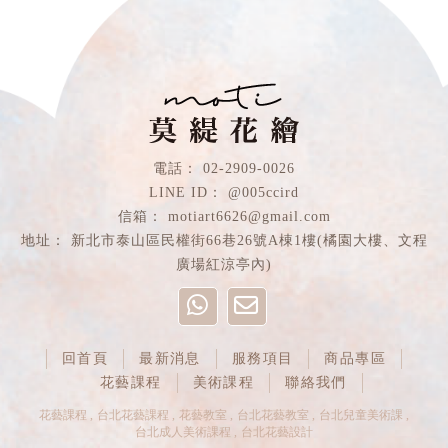
02-2909-0026
@005ccird
motiart6626@gmail.com
新北市泰山區民權街66巷26號A棟1樓(橘園大樓、文程
廣場紅涼亭內)
回首頁
最新消息
服務項目
商品專區
花藝課程
美術課程
聯絡我們
花藝課程
台北花藝課程
花藝教室
台北花藝教室
台北兒童美術課
台北成人美術課程
台北花藝設計