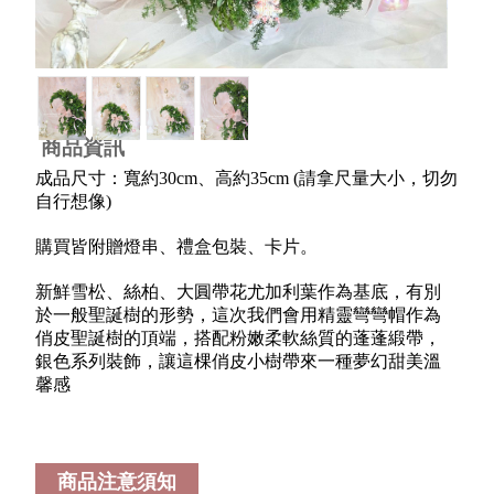
商品資訊
成品尺寸：寬約30cm、高約35cm (請拿尺量大小，切勿
自行想像)
購買皆附贈燈串、禮盒包裝、卡片。
新鮮雪松、絲柏、大圓帶花尤加利葉作為基底，有別
於一般聖誕樹的形勢，這次我們會用精靈彎彎帽作為
俏皮聖誕樹的頂端，搭配粉嫩柔軟絲質的蓬蓬緞帶，
銀色系列裝飾，讓這棵俏皮小樹帶來一種夢幻甜美溫
馨感
商品注意須知