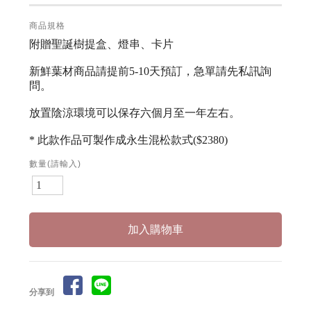
商品規格
附贈聖誕樹提盒、燈串、卡片
新鮮葉材商品請提前5-10天預訂，急單請先私訊詢
問。
放置陰涼環境可以保存六個月至一年左右。
* 此款作品可製作成永生混松款式($2380)
數量(請輸入)
分享到