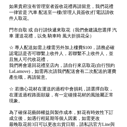
如果貴府沒有管理室者簽收花禮再請留意，我們花禮
一律皆是 汽車 配送至一樓(管理人員簽收)打電話請收
件人取花。
門市自取 或 自行請快遞來取花（我們會建議您選擇 汽
車 運送花禮，以免 騎車時 風大折損花朵）
☆ 專人配送如需上樓需另外加上樓費$100，請務必確
認電話是否可聯繫上收件人，若聯繫不上收件人，並
且無人可代收花禮，
我們將會退回花禮至店內，請自行來店取花(自行預約
LaLamove)，如需再次請我們配送會有二次配送的運費
產生哦，再請留意。
☆ 若擔心花材在運送的過程中會損耗 , 請選擇自取，
在運送過程路面顛簸，有一定碰撞花材的風險屬正常
現象。
為了確保花藝師權益與製作成本，鮮花有時效性下訂
成立後，如遇行程延期等個人因素，如需更改
最晚取花前3日可以更改出貨日期，請私訊官方Line與