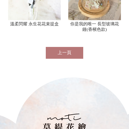
溫柔閃耀 永生花花束提盒
你是我的唯一 長型玻璃花
鐘(香檳色款)
上一頁