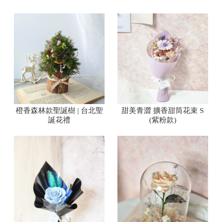
橙香森林款聖誕樹 | 台北聖
甜美青澀 擴香甜筒花束 S
誕花禮
(紫粉款)