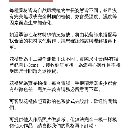
每種葉材皆為自然環境植物生長姿態皆不同，並且沒
有完美無瑕或完全對稱的植物。亦會受溫度、濕度等
因素而產生未知變化。
如遇季節性花材特殊情況短缺，將由花藝師來搭配尋
找合適的花材取代製作，請您確認體諒與理解後再下
單。
花禮皆為手工製作測量手法不同，實際尺寸會(略有誤
差範圍1~3cm），接收到訂單後，為您精心製作且不接
受因尺寸問題之退換貨。
花禮皆為實品拍攝，每台電腦、手機顯示器多少都會
有些微色差，完美主義者請務必留意再下單。
可客製花禮依照喜歡的色系款式去設計，歡迎詢問我
們。
可提供他人作品照片做參考，但無法完全一模一樣模
仿他人作品，請喜歡我們的風格再下訂呦～