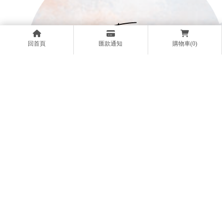
回首頁
匯款通知
購物車(0)
02-2909-0026
@005ccird
motiart6626@gmail.com
新北市泰山區民權街66巷26號A棟1樓(橘園大樓、文程
廣場紅涼亭內)
回首頁
最新消息
服務項目
商品專區
花藝課程
美術課程
聯絡我們
花藝課程
台北花藝課程
花藝教室
台北花藝教室
台北兒童美術課
台北成人美術課程
台北花藝設計
Designed by
揚京快客
Copyright © 2026
..